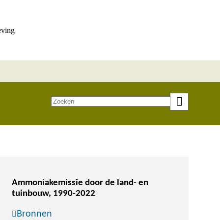
eving
Zoeken
op
trefwoord
Ammoniakemissie door de land- en
tuinbouw, 1990-2022
Bronnen