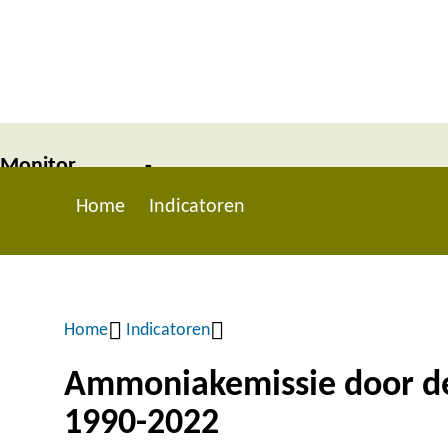
Overslaan
en
naar
de
inhoud
Monitor
-
gaan
Home
Indicatoren
Nationale
2024
Main
Omgevingsvisie
navigation
Home
Indicatoren
Kruimelpad
Ammoniakemissie door de
1990-2022