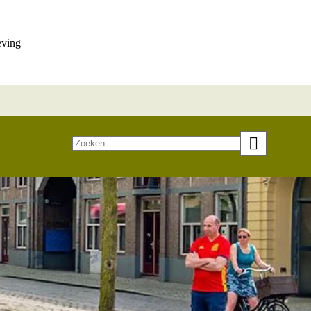
eving
Zoeken
op
trefwoord