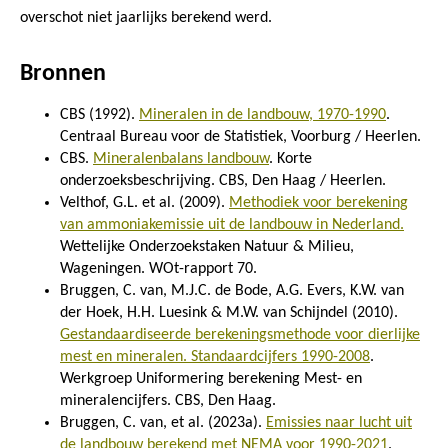
overschot niet jaarlijks berekend werd.
Bronnen
CBS (1992).
Mineralen in de landbouw, 1970-1990
.
Centraal Bureau voor de Statistiek, Voorburg / Heerlen.
CBS.
Mineralenbalans landbouw
. Korte
onderzoeksbeschrijving. CBS, Den Haag / Heerlen.
Velthof, G.L. et al. (2009).
Methodiek voor berekening
van ammoniakemissie uit de landbouw in Nederland.
Wettelijke Onderzoekstaken Natuur & Milieu,
Wageningen. WOt-rapport 70.
Bruggen, C. van, M.J.C. de Bode, A.G. Evers, K.W. van
der Hoek, H.H. Luesink & M.W. van Schijndel (2010).
Gestandaardiseerde berekeningsmethode voor dierlijke
mest en mineralen. Standaardcijfers 1990-2008
.
Werkgroep Uniformering berekening Mest- en
mineralencijfers. CBS, Den Haag.
Bruggen, C. van, et al. (2023a).
Emissies naar lucht uit
de landbouw berekend met NEMA voor 1990-2021
.