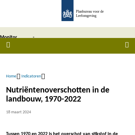
Overslaan
Planbureau voor de
en
Leefomgeving
naar
de
Monitor
-
inhoud
Home
Men
gaan
Nationale
2024
Omgevingsvisie
Home
Indicatoren
Kruimelpad
Nutriëntenoverschotten in de
landbouw, 1970-2022
18 maart 2024
Tussen 1970 en 2022 is het overschot van stikstof in de