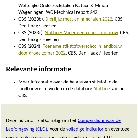
Wettelijke Onderzoekstaken Natuur & Milieu
Wageningen, WOt-technical report 242.
CBS (2023b).
Dierlijke mest en mineralen 2022
. CBS,
Den Haag/Heerlen.
CBS (2023c).
StatLine: Mineralenbalans landbouw
. CBS,
Den Haag / Heerlen.
CBS (2024).
Toename stikstofoverschot in landbouw
door droge zomer 2022
. CBS, Den Haag / Heerlen.
Relevante informatie
Meer informatie over de balans van stikstof in de
landbouw is te vinden in de databank
StatLine
van het
CBS.
Deze indicator is afkomstig van het
Compendium voor de
Leefomgeving (CLO)
. Voor de
volledige indicator
en eventueel
een
actuelere versie
kunt u deze indicator in het CLO